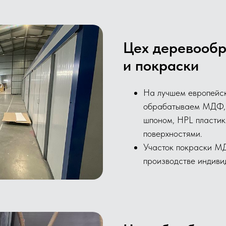
Цех деревооб
и покраски
На лучшем европейс
обрабатываем МДФ, 
шпоном, HPL пласти
поверхностями.
Участок покраски М
производстве индиви