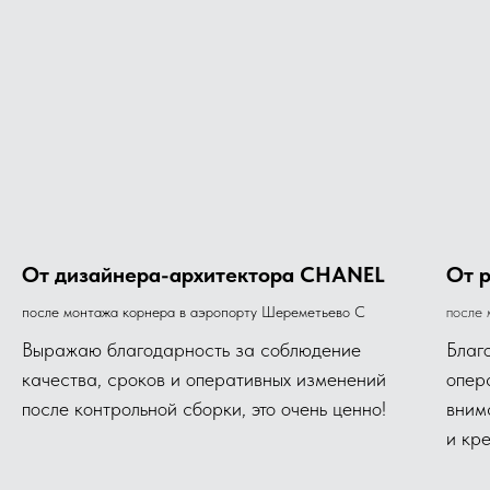
От дизайнера-архитектора CHANEL
От 
после монтажа корнера в аэропорту Шереметьево С
после 
Выражаю благодарность за соблюдение
Благ
качества, сроков и оперативных изменений
опер
после контрольной сборки, это очень ценно!
вним
и кр