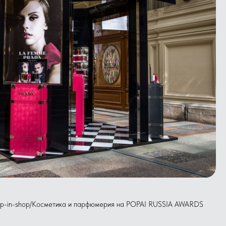
hop-in-shop/Косметика и парфюмерия на POPAI RUSSIA AWARDS