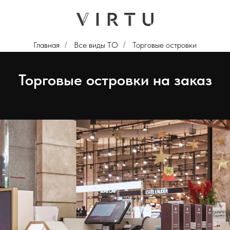
Главная
Все виды ТО
Торговые островки
/
/
Торговые островки на заказ