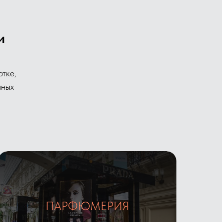
и
тке,
чных
ПАРФЮМЕРИЯ
Галерея