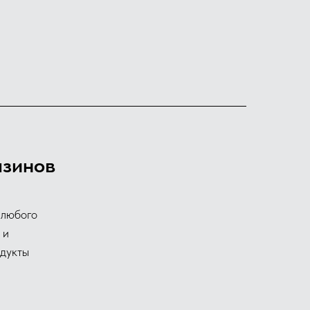
азинов
 любого
 и
дукты