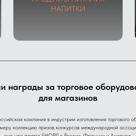
Галерея
НАПИТКИ
и награды за торговое оборудов
для магазинов
ссийская компания в индустрии изготовления торгового о
змеру коллекцию призов конкурсов международной ассоци
она называется SHOP!) в России, Франции и Америке.