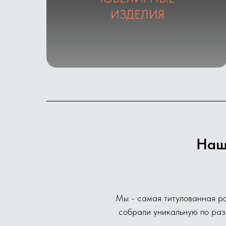
Галерея
ИЗДЕЛИЯ
Наш
Мы - самая титулованная ро
собрали уникальную по ра