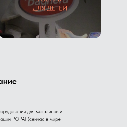
Галерея
ДЛЯ ДЕТЕЙ
ание
борудования для магазинов и
ации POPAI (сейчас в мире