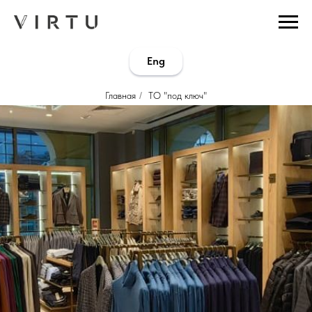
...
...
Eng
Главная
/
ТО "под ключ"