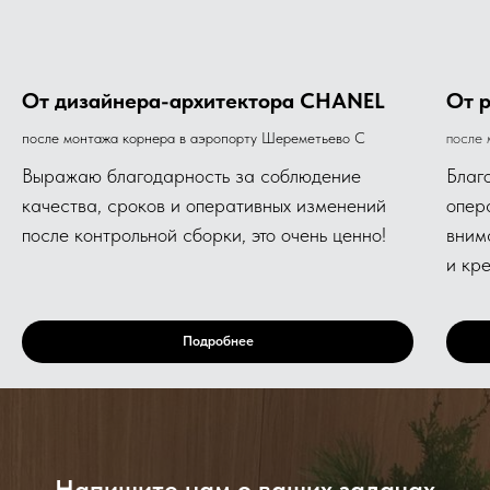
От дизайнера-архитектора CHANEL
От 
после монтажа корнера в аэропорту Шереметьево С
после 
Выражаю благодарность за соблюдение
Благ
качества, сроков и оперативных изменений
опер
после контрольной сборки, это очень ценно!
вним
и кр
Подробнее
Напишите нам о ваших задачах