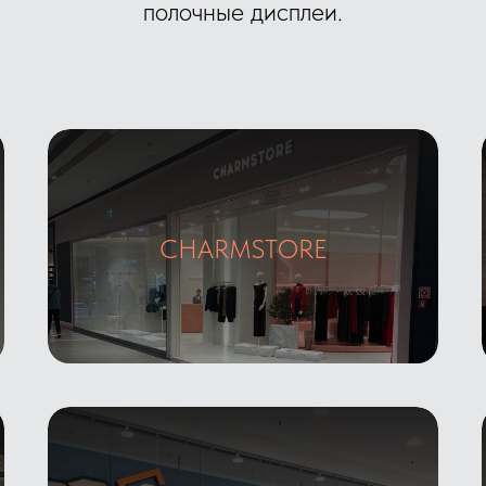
полочные дисплеи.
Галерея
CHARMSTORE