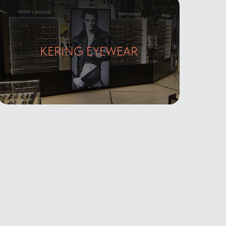
Галерея
KERING EYEWEAR