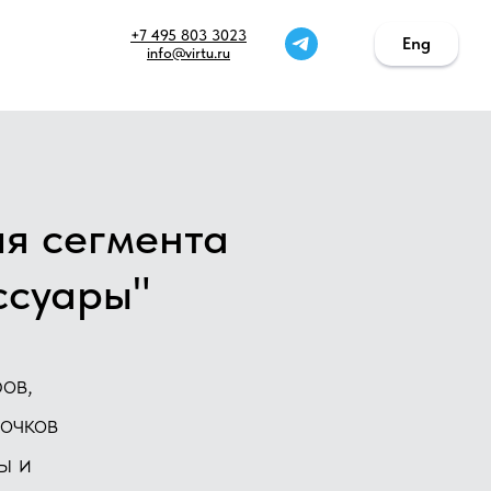
+7 495 803 3023
Eng
Eng
info@virtu.ru
я сегмента
ссуары"
ов,
очков
ы и