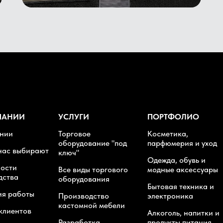
ПАНИИ
УСЛУГИ
ПОРТФОЛИО
нии
Торговое
Косметика,
оборудование "под
парфюмерия и уход
нас выбирают
ключ"
Одежда, обувь и
ости
Все виды торгового
модные аксессуары
дства
оборудования
Бытовая техника и
ия работы
Производство
электроника
кастомной мебели
клиентов
Алкоголь, напитки и
Разработка
продукты питания