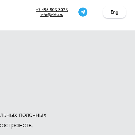
+7 495 803 3023
Eng
Eng
info@virtu.ru
ельных полочных
ространств.