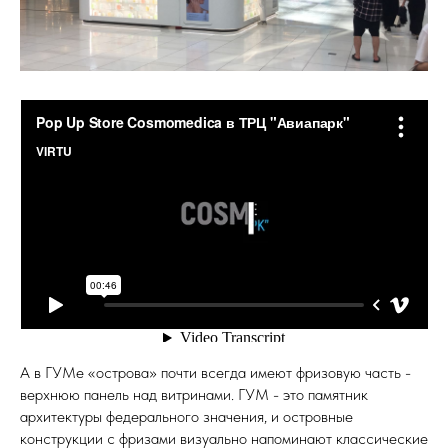
А в ГУМе «острова» почти всегда имеют фризовую часть -
верхнюю панель над витринами. ГУМ - это памятник
архитектуры федерального значения, и островные
конструкции с фризами визуально напоминают классические