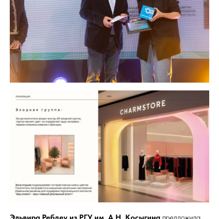
Эльвира Ребдеу из РГУ им. А.Н. Косыгина
предложила