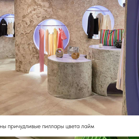
ены причудливые пиллары цвета лайм