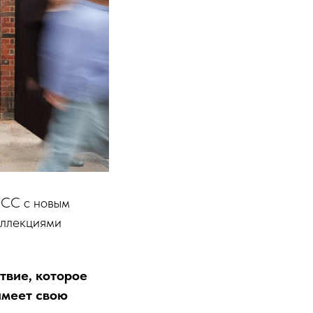
-CC с новым
оллекциями
твие, которое
имеет свою