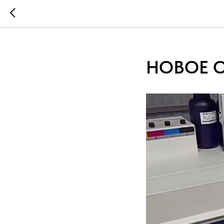
...
...
НОВОЕ О