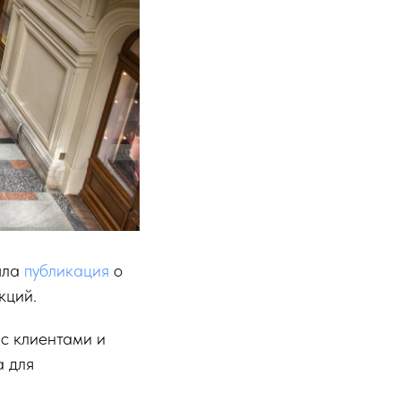
шла
публикация
о
кций.
с клиентами и
а для