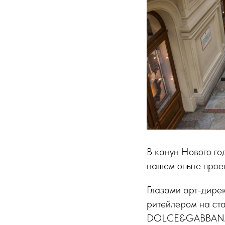
В канун Нового го
нашем опыте прое
Глазами арт-дирек
ритейлером на ста
DOLCE&GABBANA