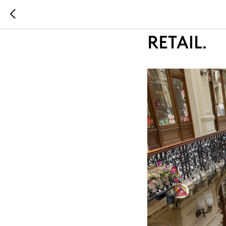
...
...
НАША П
RETAIL.